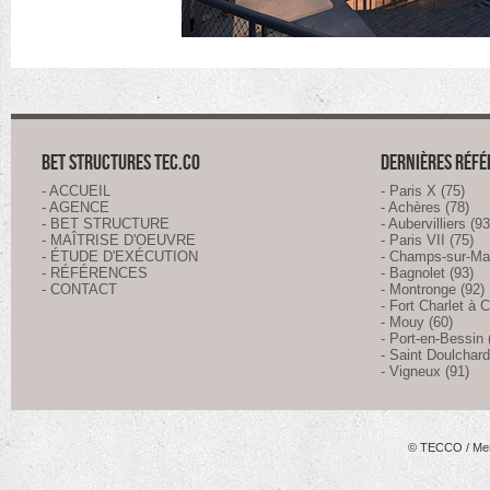
BET STRUCTURES TEC.CO
DERNIÈRES RÉF
- ACCUEIL
- Paris X (75)
- AGENCE
- Achères (78)
- BET STRUCTURE
- Aubervilliers (93
- MAÎTRISE D'OEUVRE
- Paris VII (75)
- ÉTUDE D'EXÉCUTION
- Champs-sur-Ma
- RÉFÉRENCES
- Bagnolet (93)
- CONTACT
- Montronge (92)
- Fort Charlet à C
- Mouy (60)
- Port-en-Bessin 
- Saint Doulchard
- Vigneux (91)
© TECCO
/
Men