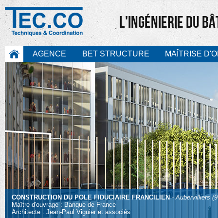
L'INGÉNIERIE DU B
AGENCE
BET STRUCTURE
MAÎTRISE D'
CONSTRUCTION DU POLE FIDUCIAIRE FRANCILIEN
-
Aubervilliers (9
Maître d'ouvrage : Banque de France
Architecte : Jean-Paul Viguier et associés