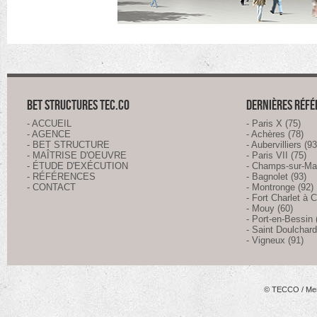
BET STRUCTURES TEC.CO
DERNIÈRES RÉF
- ACCUEIL
- Paris X (75)
- AGENCE
- Achères (78)
- BET STRUCTURE
- Aubervilliers (93
- MAÎTRISE D'OEUVRE
- Paris VII (75)
- ÉTUDE D'EXÉCUTION
- Champs-sur-Ma
- RÉFÉRENCES
- Bagnolet (93)
- CONTACT
- Montronge (92)
- Fort Charlet à C
- Mouy (60)
- Port-en-Bessin 
- Saint Doulchard
- Vigneux (91)
© TECCO
/
Men