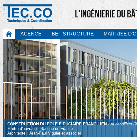
L'INGÉNIERIE DU B
AGENCE
BET STRUCTURE
MAÎTRISE D'
CONSTRUCTION DU POLE FIDUCIAIRE FRANCILIEN
-
Aubervilliers (9
Maître d'ouvrage : Banque de France
Architecte : Jean-Paul Viguier et associés