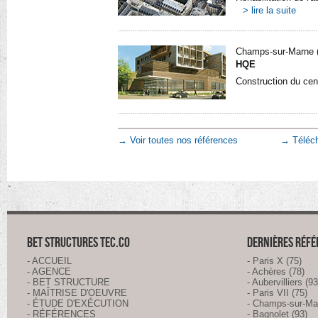
> lire la suite
Champs-sur-Marne 
HQE
Construction du cen
→ Voir toutes nos références
→ Téléch
BET STRUCTURES TEC.CO
DERNIÈRES RÉF
- ACCUEIL
- Paris X (75)
- AGENCE
- Achères (78)
- BET STRUCTURE
- Aubervilliers (93
- MAÎTRISE D'OEUVRE
- Paris VII (75)
- ÉTUDE D'EXÉCUTION
- Champs-sur-Ma
- RÉFÉRENCES
- Bagnolet (93)