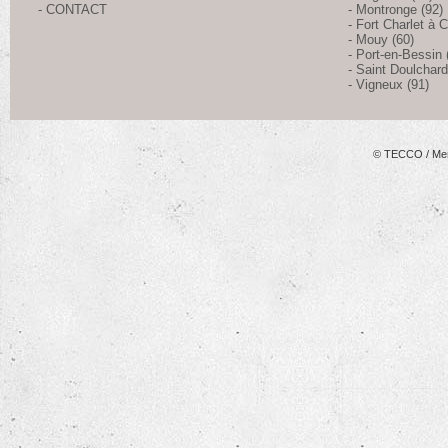
- CONTACT
- Montronge (92)
- Fort Charlet à C
- Mouy (60)
- Port-en-Bessin 
- Saint Doulchard
- Vigneux (91)
© TECCO
/
Men