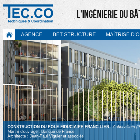
L'INGÉNIERIE DU B
AGENCE
BET STRUCTURE
MAÎTRISE D'
CONSTRUCTION DU POLE FIDUCIAIRE FRANCILIEN
-
Aubervilliers (9
Maître d'ouvrage : Banque de France
Architecte : Jean-Paul Viguier et associés